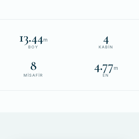
13.44
4
m
BOY
KABIN
8
4.77
m
MISAFIR
EN