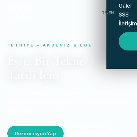
Galeri
TR
/
EN
SSS
İletişim
FETHIYE • AKDENIZ & EGE
Eşsiz Bir Tekne
Tatili İçin
ADEN power katamaran ile deneyimli kaptan ve
mürettebat eşliğinde, masmavi koylarda özel bir
kaçamak.
Rezervasyon Yap
Tekneyi Keşfet