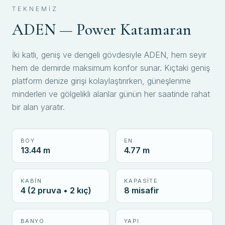
TEKNEMIZ
ADEN — Power Katamaran
İki katlı, geniş ve dengeli gövdesiyle ADEN, hem seyir
hem de demirde maksimum konfor sunar. Kıçtaki geniş
platform denize girişi kolaylaştırırken, güneşlenme
minderleri ve gölgelikli alanlar günün her saatinde rahat
bir alan yaratır.
BOY
EN
13.44 m
4.77 m
KABIN
KAPASITE
4 (2 pruva • 2 kıç)
8 misafir
BANYO
YAPI