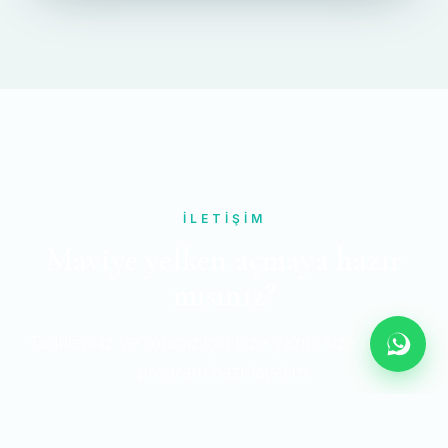
İLETIŞIM
Maviye yelken açmaya hazır
mısınız?
Tarihleriniz ve rotanız için bize yazın; size özel bir
program hazırlayalım.